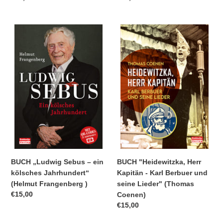
Preis
Preis
BUCH
BUCH
„Ludwig
"Heidewitzka,
Sebus
Herr
–
Kapitän
ein
-
kölsches
Karl
Jahrhundert“
Berbuer
(Helmut
und
Frangenberg
seine
)
Lieder"
(Thomas
Coenen)
BUCH „Ludwig Sebus – ein
BUCH "Heidewitzka, Herr
kölsches Jahrhundert“
Kapitän - Karl Berbuer und
(Helmut Frangenberg )
seine Lieder" (Thomas
Normaler
€15,00
Coenen)
Preis
Normaler
€15,00
Preis