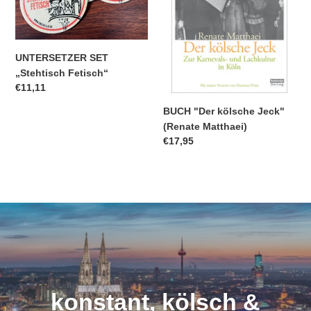
Matthaei)
UNTERSETZER SET
„Stehtisch Fetisch“
Normaler
€11,11
Preis
BUCH "Der kölsche Jeck"
(Renate Matthaei)
Normaler
€17,95
Preis
konstant, kölsch &