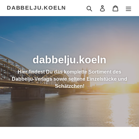
Direkt
DABBELJU.KOELN
Suchen
Einloggen
Warenkor
zum
Inhalt
dabbelju.koeln
Hier findest Du das komplette Sortiment des
Dabbelju-Verlags sowie seltene Einzelstücke und
Schätzchen!