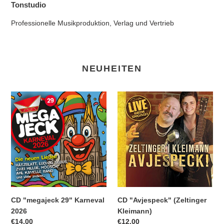
Tonstudio
Professionelle Musikproduktion, Verlag und Vertrieb
NEUHEITEN
CD
CD
"megajeck
"Avjespeck"
29"
(Zeltinger
Karneval
Kleimann)
2026
CD "megajeck 29" Karneval
CD "Avjespeck" (Zeltinger
2026
Kleimann)
Normaler
€14,00
Normaler
€12,00