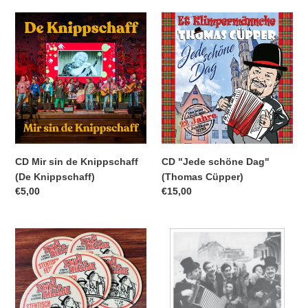
CD
CD
Mir
"Jede
sin
schöne
de
Dag"
Knippschaff
(Thomas
(De
Cüpper)
Knippschaff)
CD Mir sin de Knippschaff
CD "Jede schöne Dag"
(De Knippschaff)
(Thomas Cüpper)
Normaler
€5,00
Normaler
€15,00
Preis
Preis
UNTERSETZER
BUCH
SET
"Der
„Stehtisch
kölsche
Fetisch“
Jeck"
(Renate