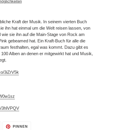
möglichkeiten
aubliche Kraft der Musik. In seinem vierten Buch
ie ihn hat einmal um die Welt reisen lassen, von
 wie sie ihn auf die Main-Stage von Rock am
Pink gebeamed hat. Ein Kraft-Buch für alle die
Traum festhalten, egal was kommt. Dazu gibt es
r 100 Alben an denen er mitgewirkt hat und Musik,
egt.
.co/3iZrV5k
/3W0w1sz
to/3hlVPQV
AUF
AUF
PINNEN
TWITTER
PINTEREST