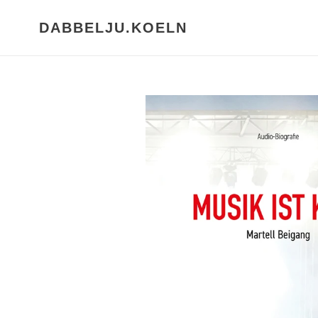
Direkt
zum
DABBELJU.KOELN
Inhalt