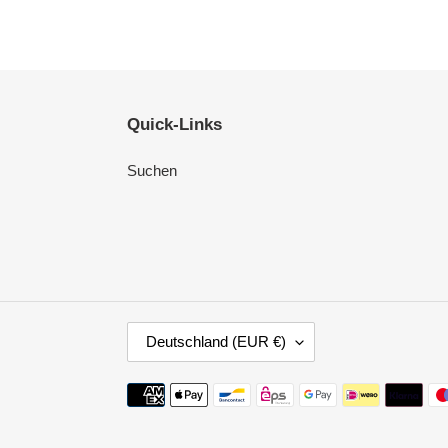
Quick-Links
Suchen
L
Deutschland (EUR €)
A
N
Zahlungsmethoden
D
/