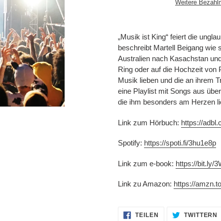
Weitere Bezahl
Produkt
wird
„Musik ist King“ feiert die ungl
zum
beschreibt Martell Beigang wie s
Warenkorb
Australien nach Kasachstan und
hinzugefügt
Ring oder auf die Hochzeit von 
Musik lieben und die an ihrem 
eine Playlist mit Songs aus übe
die ihm besonders am Herzen li
Link zum Hörbuch:
https://adbl
Spotify:
https://spoti.fi/3hu1e8p
Link zum e-book:
https://bit.ly
Link zu Amazon:
https://amzn.
AUF
TEILEN
TWITTERN
FACEBOOK